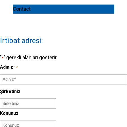
Contact
İrtibat adresi:
"
" gerekli alanları gösterir
*
Adınız*
*
İlk
Şirketiniz
Konunuz