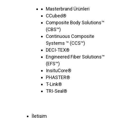
Masterbrand Ürünleri
CCubed®
Composite Body Solutions™
(CBS™)
Continuous Composite
Systems ™ (CCS™)
DECI-TEX®
Engineered Fiber Solutions™
(EFS™)
InsituCore®
PHASTER®
T-Link®
TRI-Seal®
İletişim