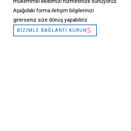
mükemmel ekibimizi hizmetinize sunuyoruz.
Aşağıdaki forma iletişim bilgilerinizi
girerseniz size dönüş yapabiliriz
BİZİMLE BAĞLANTI KURUN
2026 © L&L Products
Gizlilik Politikası
Sertifikalar
Yasal Uyari