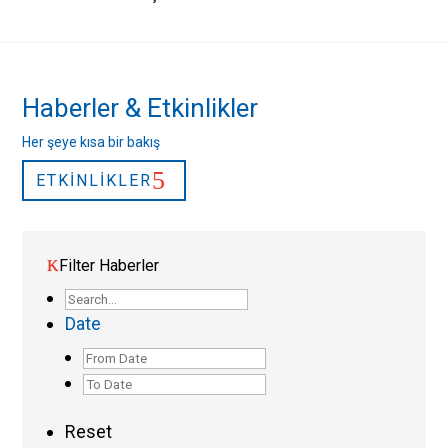
Haberler & Etkinlikler
Her şeye kısa bir bakış
ETKINLIKLER
Filter Haberler
Date
Post
Date
Post
Range
Date
Reset
Range