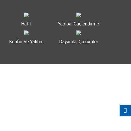
Hafif
Yapısal Güçlendirme
Konfor ve Yalıtım
Dayanıklı Çözümler
HOME
PAZARLAR
TAŞIMACILIK ÇÖZÜMLERI
EĞLENCE
ARAÇLARI