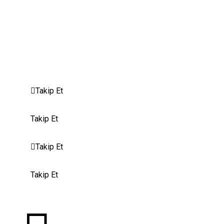
Gizlilik Politikası
Sertifikalar
Yasal Uyari
Gelişmiş Çerez Ayarları
Takip Et
Takip Et
Takip Et
Takip Et