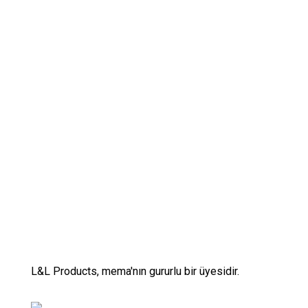
uyarlanabileceğini öğrenin.
L&L Products, mema'nın gururlu bir üyesidir.
L&L Products, mema'nın gururlu bir üyesidir.