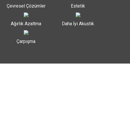
Çevresel Çözümler
Estetik
Ağırlık Azaltma
Daha İyi Akustik
Çarpışma
HOME
PAZARLAR
TAŞIMACILIK ÇÖZÜMLERI
TICARI ARACLAR
Araçları daha hafif, daha güçlü