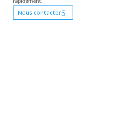
rapidement.
Nous contacter
2026 © L&L Products
Politique de confidentialité
Certifications
Avis Juridique
Paramètres avancés des cookies