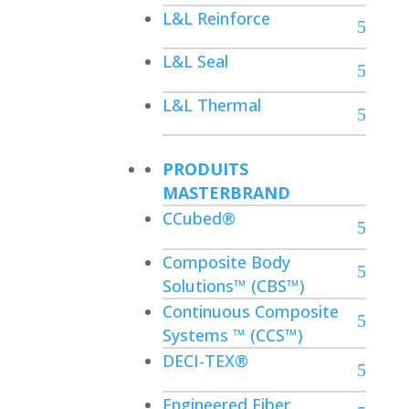
L&L Reinforce
L&L Seal
L&L Thermal
PRODUITS
MASTERBRAND
CCubed®
Composite Body
Solutions™ (CBS™)
Continuous Composite
Systems ™ (CCS™)
DECI-TEX®
Engineered Fiber