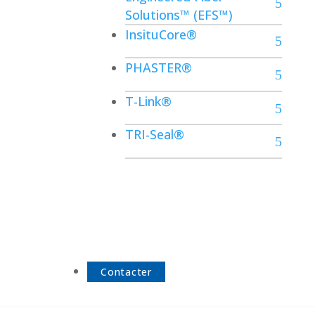
Solutions™ (EFS™)
InsituCore®
PHASTER®
T-Link®
TRI-Seal®
Contacter