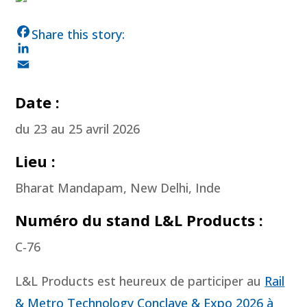
F
a
L
c
i
E
e
n
m
Date :
b
k
a
du 23 au 25 avril 2026
o
e
i
o
d
l
Lieu :
k
I
n
Bharat Mandapam, New Delhi, Inde
Numéro du stand L&L Products :
C‑76
L&L Products est heureux de participer au
Rail
& Metro Technology Conclave & Expo 2026 à