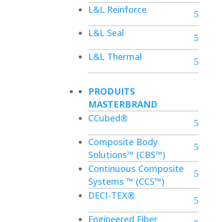
L&L Reinforce
L&L Seal
L&L Thermal
PRODUITS
MASTERBRAND
CCubed®
Composite Body
Solutions™ (CBS™)
Continuous Composite
Systems ™ (CCS™)
DECI-TEX®
Engineered Fiber