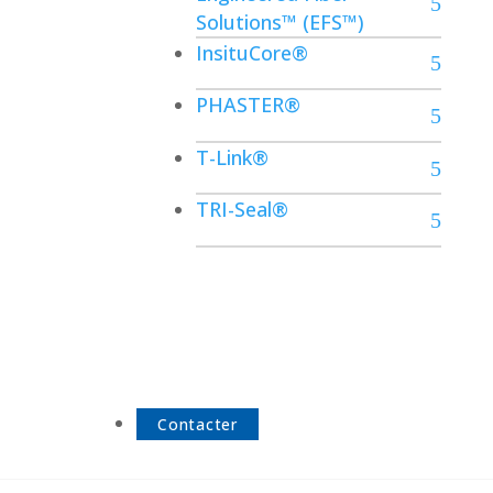
Solutions™ (EFS™)
InsituCore®
PHASTER®
T-Link®
TRI-Seal®
Contacter