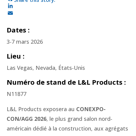
F
a
L
c
i
E
e
n
m
Dates :
b
k
a
3-7 mars 2026
o
e
i
o
d
l
Lieu :
k
I
n
Las Vegas, Nevada, États-Unis
Numéro de stand de L&L Products :
N11877
L&L Products exposera au
CONEXPO-
CON/AGG 2026
, le plus grand salon nord-
américain dédié à la construction, aux agrégats