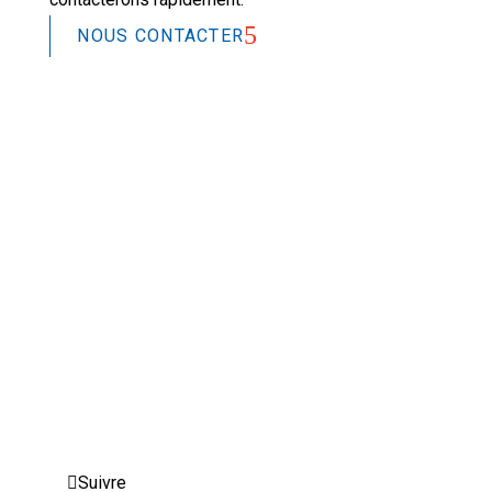
NOUS CONTACTER
2026 © L&L Products
Politique de confidentialité
Certifications
Avis Juridique
Paramètres avancés des cookies
Suivre