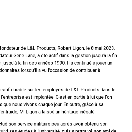
fondateur de L&L Products, Robert Ligon, le 8 mai 2023.
eur Gene Lane, a été actif dans la gestion jusqu'à la fin
jusqu'à la fin des années 1990. Il a continué à jouer un
ionnaires lorsqu'il a vu l'occasion de contribuer à
ositif durable sur les employés de L&L Products dans le
ntreprise est implantée. C'est en partie à lui que l'on
rs que nous vivons chaque jour. En outre, grâce à sa
'entraide, M. Ligon a laissé un héritage inégalé.
ctué son service militaire peu après avoir obtenu son
uivi ses études à l'université, puis a retrouvé son ami de