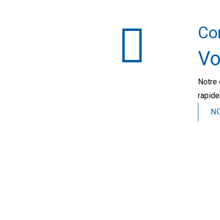
Co
Vo
Notre 
rapide
N
2026 © L&L Products