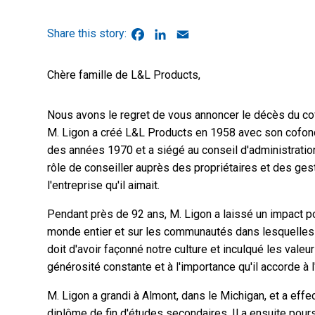
Facebook
LinkedIn
Email
Chère famille de L&L Products,
Nous avons le regret de vous annoncer le décès du co
M. Ligon a créé L&L Products en 1958 avec son cofondat
des années 1970 et a siégé au conseil d'administration 
rôle de conseiller auprès des propriétaires et des gest
l'entreprise qu'il aimait.
Pendant près de 92 ans, M. Ligon a laissé un impact p
monde entier et sur les communautés dans lesquelles l'e
doit d'avoir façonné notre culture et inculqué les valeu
générosité constante et à l'importance qu'il accorde à l
M. Ligon a grandi à Almont, dans le Michigan, et a effe
diplôme de fin d'études secondaires. Il a ensuite pours