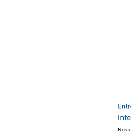
ISO 14001 - Janeiro 2029
ISO 9001 – April 2027
Política de Qualidade
Política de HSE
Certificado de Energia Verde
Sustainable Purchasing Policy
Entr
Int
Nossa