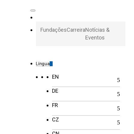
Fundações
Carreira
Notícias &
Eventos
Língua
EN
DE
FR
CZ
CN