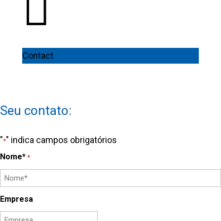

Contact
Seu contato:
"
" indica campos obrigatórios
*
Nome*
*
Primeiro
Empresa