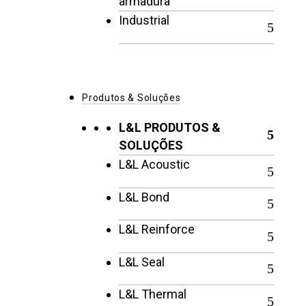
armadura
Industrial
Produtos & Soluções
L&L PRODUTOS &
SOLUÇÕES
L&L Acoustic
L&L Bond
L&L Reinforce
L&L Seal
L&L Thermal