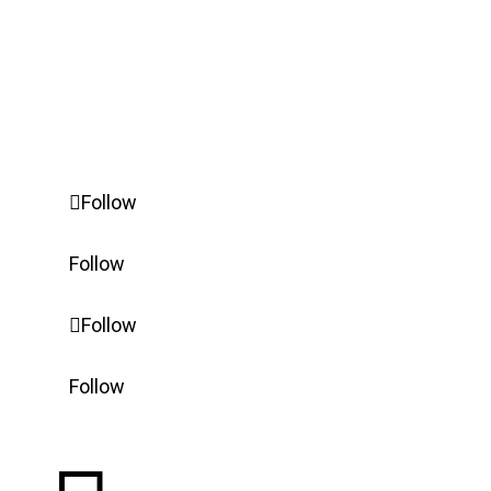
Certificados
Aviso legal
Configurações avançadas de Cookie
Follow
Follow
Follow
Follow