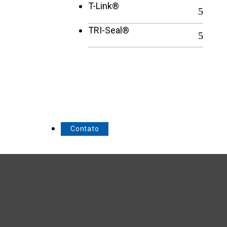
T-Link®
TRI-Seal®
Contato