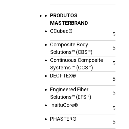
PRODUTOS
MASTERBRAND
CCubed®
Composite Body
Solutions™ (CBS™)
Continuous Composite
Systems ™ (CCS™)
DECI-TEX®
Engineered Fiber
Solutions™ (EFS™)
InsituCore®
PHASTER®