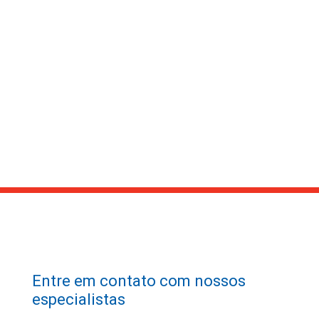
Por que escolher os produtos
L&L
Clique em um segmento para saber mais.
Entre em contato com nossos
especialistas