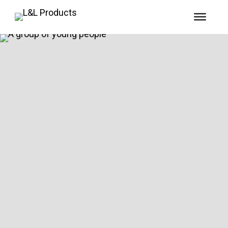
Acesse o pedido de
bolsa de estudos
A L&L Educational Foundation foi criada em
1987 para fornecer bolsas de estudo aos
membros da família dos funcionários da L&L
Products que trabalham nos EUA.