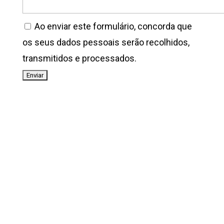
(Obrigatório)
Ao enviar este formulário, concorda que
os seus dados pessoais serão recolhidos,
transmitidos e processados.
2026 © L&L Products
Política de privacidade
Certificados