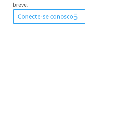
breve.
Conecte-se conosco
2026 © L&L Products
Política de privacidade
Certificados
Aviso legal
Configurações avançadas de Cookie