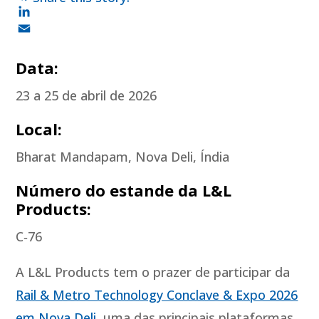
F
a
L
c
i
E
e
n
m
Data:
b
k
a
23 a 25 de abril de 2026
o
e
i
o
d
l
Local:
k
I
n
Bharat Mandapam, Nova Deli, Índia
Número do estande da L&L
Products:
C‑76
A L&L Products tem o prazer de participar da
Rail & Metro Technology Conclave & Expo 2026
em Nova Deli
, uma das principais plataformas