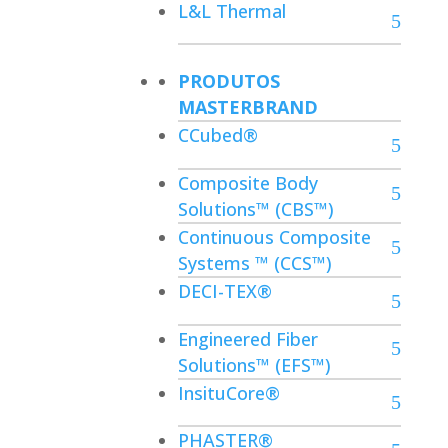
L&L Thermal
PRODUTOS
MASTERBRAND
CCubed®
Composite Body
Solutions™ (CBS™)
Continuous Composite
Systems ™ (CCS™)
DECI-TEX®
Engineered Fiber
Solutions™ (EFS™)
InsituCore®
PHASTER®