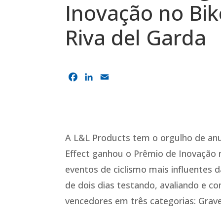
Inovação no Bik
Riva del Garda
F
L
E
a
i
m
c
n
a
e
k
i
b
e
l
o
d
A L&L Products tem o orgulho de anu
o
I
Effect ganhou o Prêmio de Inovação n
k
n
eventos de ciclismo mais influentes d
de dois dias testando, avaliando e c
vencedores em três categorias: Grave