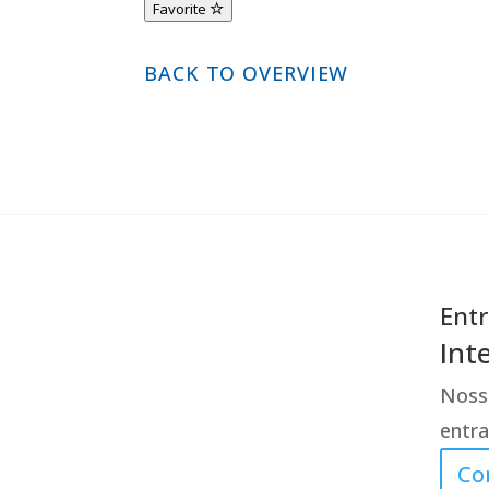
Favorite
BACK TO OVERVIEW
Entr
Int
Nossa
entr
Co