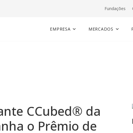
Fundações
EMPRESA
MERCADOS
n
scante CCubed® da
anha o Prêmio de