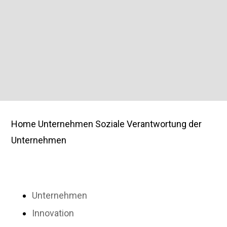
L&L ist bestrebt, eine positive und proaktive Kultur
der Nachhaltigkeit zu schaffen, und ist offen für
Ideen aller Mitarbeiter, um diese Bemühungen
mitzugestalten und voranzutreiben.
Home
Unternehmen
Soziale Verantwortung der
Unternehmen
Unternehmen
Innovation