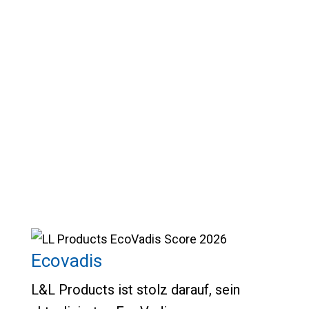
ergreifen wir Maßnahmen zum Nutzen
unserer Heimatgemeinden durch unsere
Mitarbeiterinitiativen. Unsere
Unterstützung bietet Möglichkeiten und
Fortschritte für heute und für unsere
zukünftigen Generationen.
Kommunikation zur sozialen
Verantwortung der Unternehmen 2024
Ecovadis
L&L Products ist stolz darauf, sein