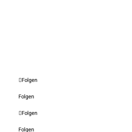
2026 © L&L Products
Datenschutzerklärung
Zertifikate
Impressum
Erweiterte Cookie-Einstellungen
Folgen
Folgen
Folgen
Folgen