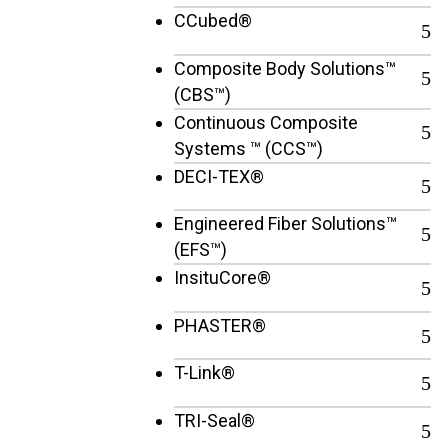
CCubed®
Composite Body Solutions™
(CBS™)
Continuous Composite
Systems ™ (CCS™)
DECI-TEX®
Engineered Fiber Solutions™
(EFS™)
InsituCore®
PHASTER®
T-Link®
TRI-Seal®