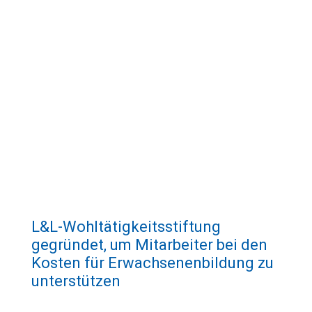
Kompost für den biologischen Anbau
von Obst und Gemüse. In diesem
Kreislauf werden die angebauten
Lebensmittel dann an die Mitarbeiter
verteilt.
L&L-Wohltätigkeitsstiftung
gegründet, um Mitarbeiter bei den
Kosten für Erwachsenenbildung zu
unterstützen