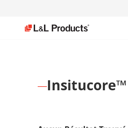
Insitucore™