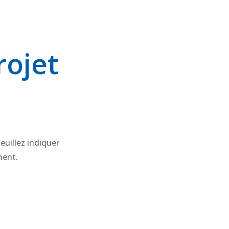
rojet
euillez indiquer
ment.