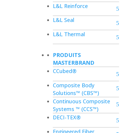
L&L Reinforce
L&L Seal
L&L Thermal
PRODUITS
MASTERBRAND
CCubed®
Composite Body
Solutions™ (CBS™)
Continuous Composite
Systems ™ (CCS™)
DECI-TEX®
Engineered Fiber