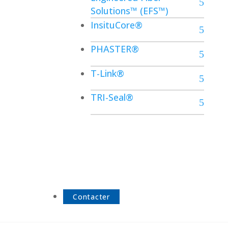
Solutions™ (EFS™)
InsituCore®
PHASTER®
T-Link®
TRI-Seal®
Contacter