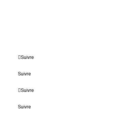
Politique de confidentialité
Certifications
Avis Juridique
Paramètres avancés des cookies
Suivre
Suivre
Suivre
Suivre