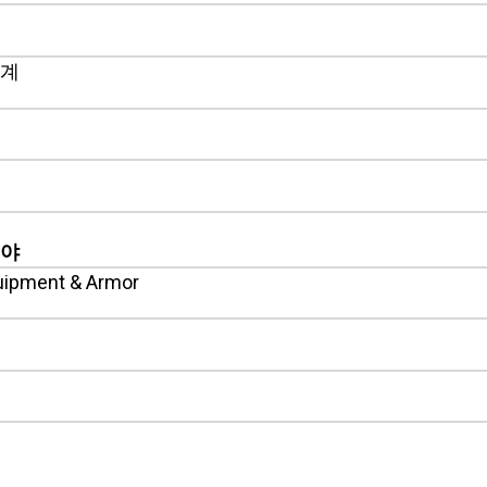
기계
분야
uipment & Armor