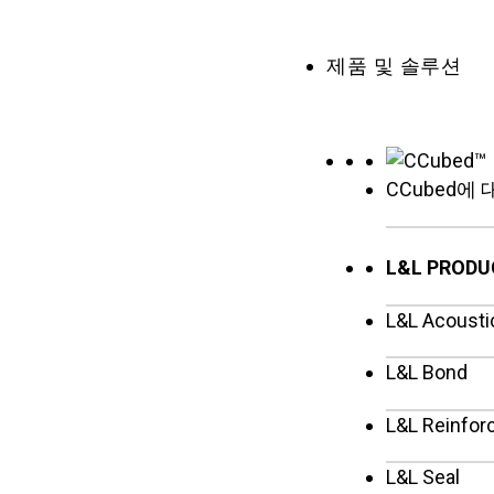
제품 및 솔루션
CCubed에
L&L PRODU
L&L Acousti
L&L Bond
L&L Reinfor
L&L Seal