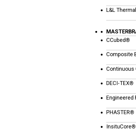
L&L Therma
MASTERBR
CCubed®
Composite B
Continuous
DECI-TEX®
Engineered 
PHASTER®
InsituCore®