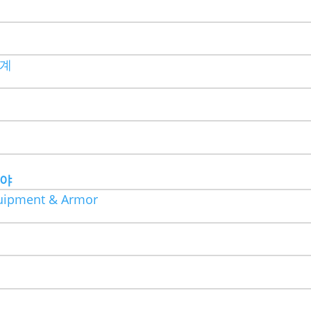
기계
분야
uipment & Armor