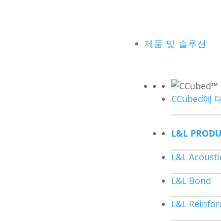
제품 및 솔루션
CCubed에
L&L PRODU
L&L Acousti
L&L Bond
L&L Reinfor