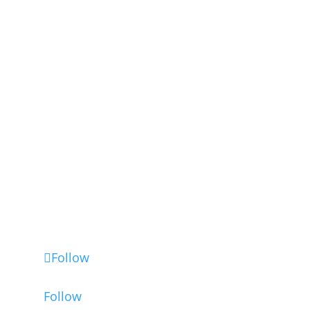
2026 © L&L Products
개인정보 보호정책
인증서
법적 고지
고급 쿠키 설정
Follow
Follow