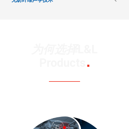
用于铁路内饰的纤维基材料，在降低噪音的同时实现
形状灵活性和超轻量化安装。
核心特性
卓越的吸音性能
为何选择L&L
可回收纤维混合物
可热成型
Products
可提供防火及抗紫外线材料供选择
相关解决方案
®
TM
DECI-TEX
EFS
点击细分板块，了解详情。