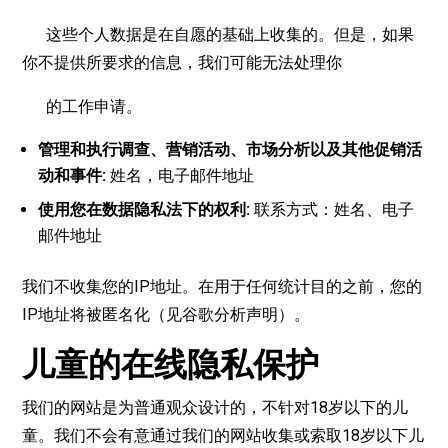
这些个人数据是在自愿的基础上收集的。但是，如果
你不提供所要求的信息，我们可能无法处理你
的工作申请。
管理和
执
行
调查
、
营销
活
动
、市
场
分析以及其他促
销
活
动
和事件
:
姓名，电子邮件地址
使用您在数据
隐
私法下的
权
利
:
联系方式：姓名、电子
邮件地址
我们不收集您的IP地址。在用于任何统计目的之前，您的
IP地址将被匿名化（见谷歌分析声明）。
儿童的在线隐私保护
我们的网站是为普通观众设计的，不针对18岁以下的儿
童。我们不会有意通过我们的网站收集或索取18岁以下儿