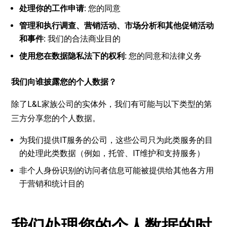
处
理你的工作申
请
:
您的同意
管理和
执
行
调查
、
营销
活
动
、市
场
分析和其他促
销
活
动
和事件
:
我们的合法商业目的
使用您在数据
隐
私法下的
权
利
:
您的同意和法律义务
我
们
向
谁
披露您的个人数据？
除了L&L家族公司的实体外，我们有可能与以下类型的第
三方分享您的个人数据。
为我们提供IT服务的公司，这些公司只为此类服务的目
的处理此类数据（例如，托管、IT维护和支持服务）
非个人身份识别的访问者信息可能被提供给其他各方用
于营销和统计目的
我们处理您的个人数据的时