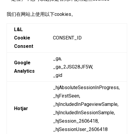
我们在网站上使用以下cookies。
L&L
Cookie
CONSENT_ID
Consent
_ga,
Google
_ga_2JSG28JF5W,
Analytics
_gid
_hjAbsoluteSessionInProgress,
_hjFirstSeen,
_hjIncludedInPageviewSample,
Hotjar
_hjIncludedInSessionSample,
_hjSession_2606418,
_hjSessionUser_2606418