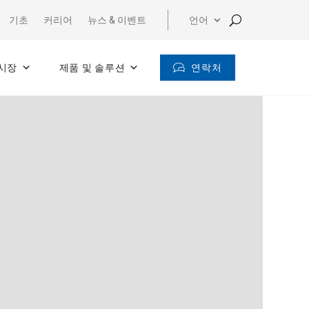
기초
커리어
뉴스 & 이벤트
언어
연락처
시장
제품 및 솔루션
Making
Vehicles
Lighter,