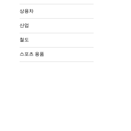
상용차
산업
철도
스포츠 용품