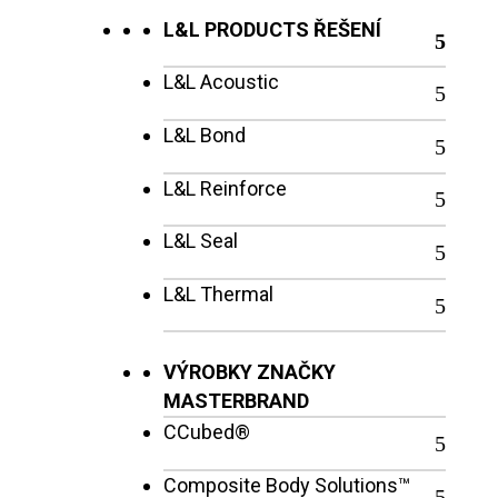
L&L PRODUCTS ŘEŠENÍ
L&L Acoustic
L&L Bond
L&L Reinforce
L&L Seal
L&L Thermal
VÝROBKY ZNAČKY
MASTERBRAND
CCubed®
Composite Body Solutions™