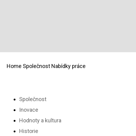
svých lidí, hodnot a partnerství. Zjistěte, zda
je pro vás společnost L&L ta pravá.
Home
Společnost
Nabídky práce
Společnost
Inovace
Hodnoty a kultura
Historie