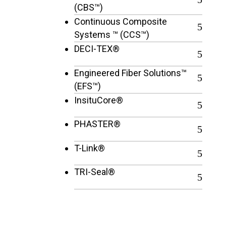
(CBS™)
Continuous Composite
Systems ™ (CCS™)
DECI-TEX®
Engineered Fiber Solutions™
(EFS™)
InsituCore®
PHASTER®
T-Link®
TRI-Seal®