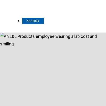
Kontakt
Být dobrým místem
pro všechny, kteří ho
poznají
Společnost L&L si uvědomuje důležitost