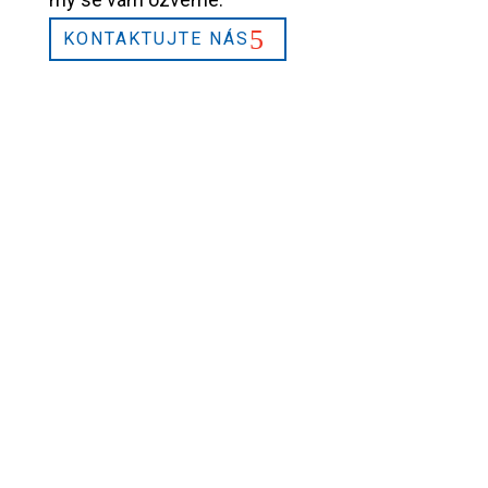
KONTAKTUJTE NÁS
2026 © L&L Products
Prohlášení o ochraně osobních údajů
Certifikáty
Právní upozornění
Rozšířená nastavení souborů cookie