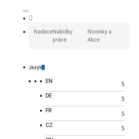
Nadace
Nabídky
Novinky a
práce
Akce
Jazyk
EN
DE
FR
CZ