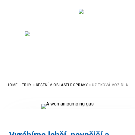
Lepší akustika
Snížení hmotnosti
Náraz
HOME
TRHY
ŘEŠENÍ V OBLASTI DOPRAVY
UŽITKOVÁ VOZIDLA
Vyrábíme lehčí, pevnější a