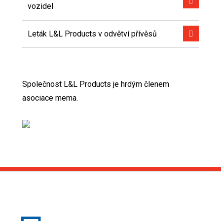
vozidel
Leták L&L Products v odvětví přívěsů
Společnost L&L Products je hrdým členem
asociace mema.