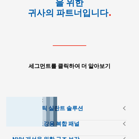
을 위한
귀사의 파트너입니다
세그먼트를 클릭하여 더 알아보기
ACOUSTIC
REINFORCE
THERMAL
경량 어쿠스틱 실란트 솔루션
BOND
SEAL
건설 및 농업용 차량 패널과 인클로저의 구조적 소음
NVH 패널 보강용 복합 패널
을 줄이고 실내 어쿠스틱 쾌적성을 개선하도록 설계
된 맞춤형 실란트.
후드, 도어, 루프 패널 등 대형 무지지 패널에 적용되