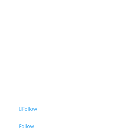
2026 © L&L Products
개인정보 보호정책
인증서
법적 고지
고급 쿠키 설정
Follow
Follow