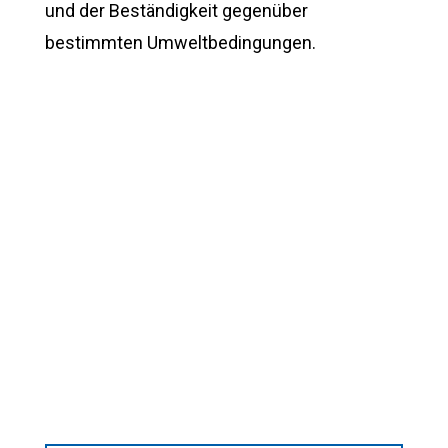
und der Beständigkeit gegenüber
bestimmten Umweltbedingungen.
Laden Sie unsere weiteren Informationen
herunter, um mehr darüber zu erfahren, wie
unsere wärmeaktivierten Dichtmaterialien
auf Ihre Bedürfnisse angepasst werden
können, um das Eindringen von Wasser, Luft,
Staub und Dämpfen zu verhindern und die
Akustik zu verbessern.